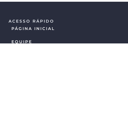
ACESSO RÁPIDO
PÁGINA INICIAL
EQUIPE
CONTATO
BLOG
LINKS
POLÍTICA DE PRIVACIDADE
ENDEREÇO
Estamos localizados na Rua
Prof. Aprígio
Gonzaga, 35 – Conj. 43, Edifício Oxford Office
Center, Saúde, São Paulo – SP.