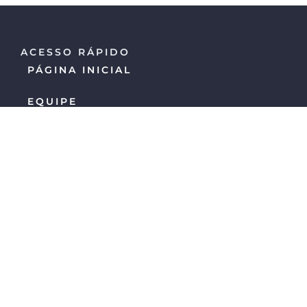
ACESSO RÁPIDO
PÁGINA INICIAL
EQUIPE
CONTATO
BLOG
LINKS
POLÍTICA DE PRIVACIDADE
ENDEREÇO
Estamos localizados na Rua
Prof. Aprígio
Gonzaga, 35 – Conj. 43, Edifício Oxford Office
Center, Saúde, São Paulo – SP.